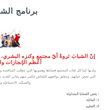
برنامج
الشب
إنّ الشبابَ ثروةُ أيّ مجتمعٍ وكنزه البشري، و
أعظم الإنجازات و
ولديها كما كل فئات المجتمع قضاياها وهمومها التي تتطلب المناقشة 
التي تخص حياتهم، وتتعلق بواقعهم المُعاش فكثير منهم يعاني العديد م
والعمليّة، الاجتماعيّة و
: بعض القضايا المتداولة
1- العائلة
2- التعليم