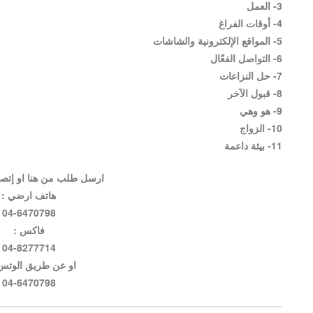
3- العمل
4- أوقات الفراغ
5- المواقع الإلكترونية والشاشات
6- التواصل الفعّال
7- حل النزاعات
8- قبول الآخر
9- هو وهي
10- الزواج
11- بيئة داعمة
ارسل طلب من هنا او إتص
هاتف ارضي :
04-6470798
فاكس :
04-8277714
او عن طريق الوتس
04-6470798