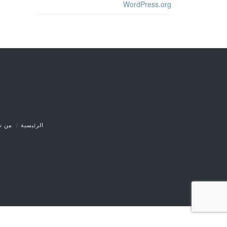
WordPress.org
الرئيسية
من ن
/* ]]> */