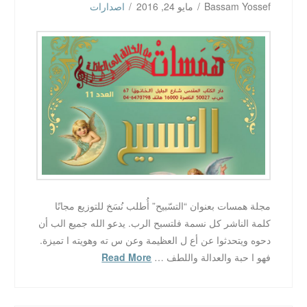
Bassam Yossef
مايو 24, 2016
اصدارات
مجلة همسات بعنوان “التسّبيح” أُطلب نُسَخ للتوزيع مجانًا
كلمة الناشر كل نسمة فلتسبح الرب. يدعو الله جميع الب أن
دحوه ويتحدثوا عن أع ل العظيمة وعن س ته وهويته ا تميزة.
فهو ا حبة والعدالة واللطف …
Read More