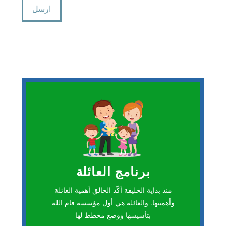
ويهدف البرنامج إلى
المساهمة في تشكيل
عائلة متماسكة، تدعم
وتشجع وتقوي أفرادها
برنامج العائلة
وتمكّنهم من مواجهة كل
أزمة وضيقة وصعوبة.
منذ بداية الخليقة أكّد الخالق أهمية العائلة
وأهميتها. والعائلة هي أول مؤسسة قام الله
لمعرفة المزيد!
بتأسيسها ووضع مخطط لها
اضغط هنا