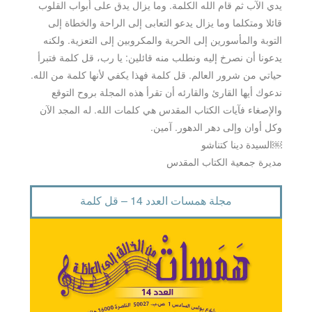
يدي الآب ثم قام الله الكلمة. وما يزال يدق على أبواب القلوب
قائلا ومتكلما وما يزال يدعو التعابى إلى الراحة والخطاة إلى
التوبة والمأسورين إلى الحرية والمكروبين إلى التعزية. ولكنه
يدعونا أن نصرخ إليه ونطلب منه قائلين: يا رب، قل كلمة فتبرأ
حياتي من شرور العالم. قل كلمة فهذا يكفي لأنها كلمة من الله.
ندعوك أيها القارئ والقارئه أن تقرأ هذه المجلة بروح التوقع
والإصغاء فآيات الكتاب المقدس هي كلمات الله. له المجد الآن
وكل أوان وإلى دهر الدهور. آمين.
￼السيدة دينا كتناشو
مديرة جمعية الكتاب المقدس
مجلة همسات العدد 14 – قل كلمة