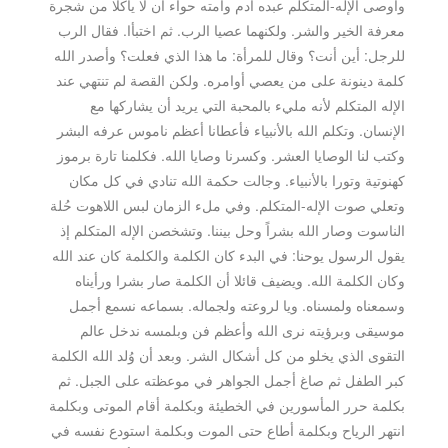
وأوصى الإله-المتكلم عبده آدم وأمته حواء أن لا يأكلا من شجرة
معرفة الخير والشر. ولكنهما عصيا الرب. ثم اختبأا. فقال الرب
للرجل: أين أنت؟ وقال للمرأة: ما هذا الذي فعلت؟ وأصدر الله
كلمة دينونة على من يعصي أوامره. ولكن القصة لم تنتهي عند
الإله المتكلم لأنه مليء بالمحبة التي يريد أن يشاركها مع
الإنسان. وتكلم الله بالأنبياء فأعطانا أعظم ناموس عرفه البشر
وكتب لنا الوصايا العشر. وكسرنا وصايا الله. فكلمنا تارة برموز
كهنوتية وتورا بالأنبياء. وجالت حكمة الله تنادي في كل مكان
وتعلي صوت الإله-المتكلم. وفي ملء الزمان لبس اللاهوت حُلة
الناسوت وصار الله بشراً وحل بيننا. وتشخصن الإله المتكلم إذ
يقول الرسول يوحنا: في البدء كان الكلمة والكلمة كان عند الله
وكان الكلمة الله. ويضيف قائلا أن الكلمة صار بشرا ورأيناه
وسمعناه ولمسناه. ويا لروعته ولجماله. بسماعه نسمع أجمل
موسيقى وبرؤيته نرى الله وأعظم فن وبلمسه ندخل عالم
التقوى الذي يخلو من كل أشكال الشر. وبعد أن وُلد الله الكلمة
كبر الطفل ثم صاغ أجمل الجواهر في موعظته على الجبل. ثم
بكلمة حرر المأسورين في الخطيئة وبكلمة أقام الموتى وبكلمة
انتهر الرياح وبكلمة أطاع حتى الموت وبكلمة استودع نفسه في