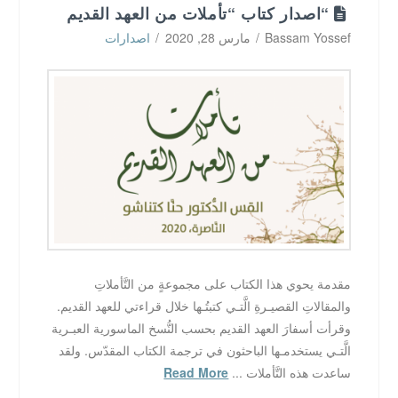
“اصدار كتاب “تأملات من العهد القديم
Bassam Yossef
مارس 28, 2020
اصدارات
مقدمة يحوي هذا الكتاب على مجموعةٍ من التَّأملاتِ
والمقالاتِ القصيـرةِ الَّتـي كتبتُـها خلال قراءتي للعهد القديم.
وقرأت أسفارَ العهد القديم بحسب النُّسخ الماسورية العبـرية
الَّتـي يستخدمـها الباحثون في ترجمة الكتاب المقدّس. ولقد
ساعدت هذه التَّأملات ...
Read More